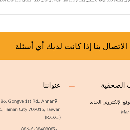
,
مصباح LED موجه للأسفل
,
مصباح LED بانل
,
ضوء باي عالي LED
,
كشاف LED
عالية الجود
لاتصال بنا إذا كانت لديك أي أسئلة
ت الصحفية
عنواننا
قع الإلكتروني الجديد
 86, Gongye 1st Rd., Annan
t., Tainan City 709015, Taiwan
(R.O.C.)
886-6-3840808