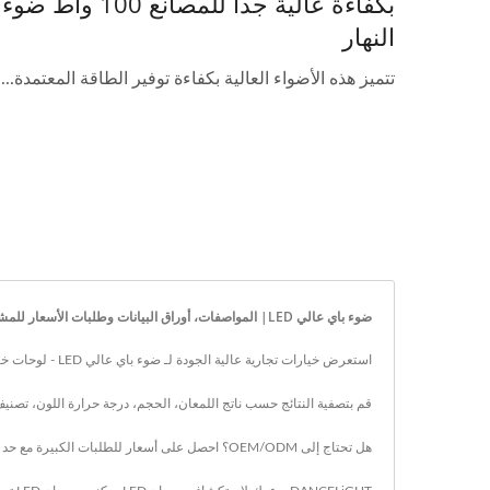
بكفاءة عالية جداً للمصانع 100 واط ضوء
النهار
تتميز هذه الأضواء العالية بكفاءة توفير الطاقة المعتمدة...
ضوء باي عالي LED| المواصفات، أوراق البيانات وطلبات الأسعار للمشاريع
استعرض خيارات تجارية عالية الجودة لـ ضوء باي عالي LED - لوحات خالية من الوميض مع CRI مرتفع، ومحركات مستقرة، وتركيب سهل لتقليل الصيانة والتكلفة الإجمالية للملكية.
قم بتصفية النتائج حسب ناتج اللمعان، الحجم، درجة حرارة اللون، تصنيف UGR، تصنيف IP، PF/THD، ونوع التركيب. قم بتنزيل الوثائق الفوتومترية وشهادات الاعتماد لتسريع الموافقات والمنا
هل تحتاج إلى OEM/ODM؟ احصل على أسعار للطلبات الكبيرة مع حد أدنى منخفض للطلب وتسليم سريع عالمي. يدعم فريق الهندسة لدينا البدائل، والتعديلات، وطلبات تحسين القيمة.