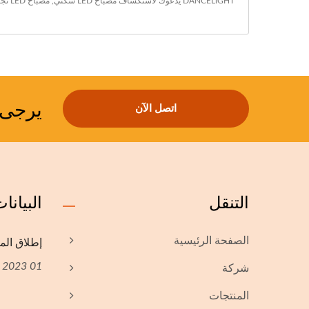
DANCELiGHT يدعوك لاستكشاف
مصباح LED سكني
,
مصباح LED تجاري
يرجى ا
اتصل الآن
التنقل
البيانا
إطلاق المو
الصفحة الرئيسية
01 Mar, 2023
شركة
المنتجات