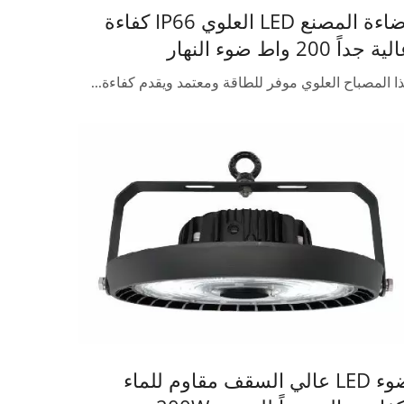
إضاءة المصنع LED العلوي IP66 كفاءة
ية جداً 200 واط ضوء النهار
ا المصباح العلوي موفر للطاقة ومعتمد ويقدم كفاءة...
ضوء LED عالي السقف مقاوم للماء