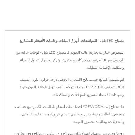
مصباح LED بانل| المواصفات، أوراق البيانات وطلبات الأسعار للمشاريع
استعرض خيارات تجارية عالية الجودة لـ مصباح LED بانل - لوحات خالية من
الوميض مع CRI مرتفع، ومحركات مستقرة، وتركيب سهل لتقليل الصيانة
والتكلفة الإجمالية للملكية.
قم بتصفية النتائج حسب ناتج اللمعان، الحجم، درجة حرارة اللون، تصنيف
UGR، تصنيف IP، PF/THD، ونوع التركيب. قم بتنزيل الوثائق الفوتومترية
وشهادات الاعتماد لتسريع الموافقات والمناقصات.
هل تحتاج إلى OEM/ODM؟ احصل على أسعار للطلبات الكبيرة مع حد أدنى
منخفض للطلب وتسليم سريع عالمي. يدعم فريق الهندسة لدينا البدائل،
والتعديلات، وطلبات تحسين القيمة.
DANCELiGHT يدعوك لاستكشاف
مصباح LED سكني
,
مصباح LED تجاري
,