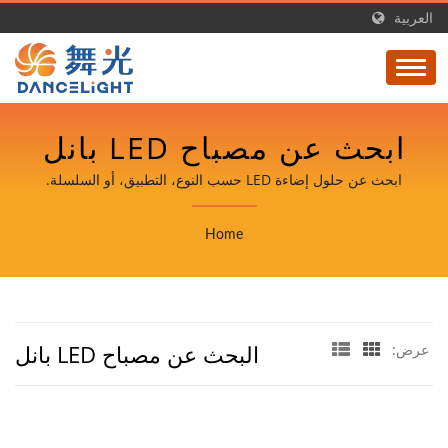
العربية
ابحث عن مصباح LED بانل
| أضواء LED موفرة
ابحث عن حلول إضاءة LED حسب النوع، التطبيق، أو السلسلة.
للطاقة بعمر طويل وCRI
Home
عالي - DANCELIGHT
البحث عن مصباح LED بانل
عرض: