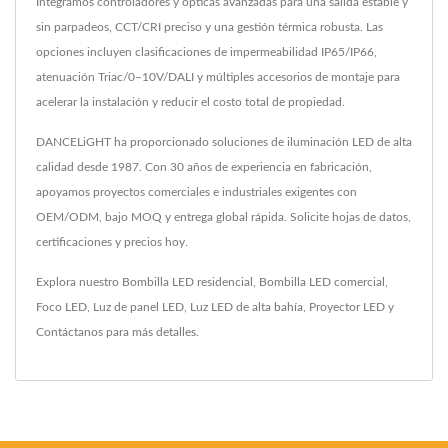
Integramos controladores y ópticas avanzadas para una salida estable y
sin parpadeos, CCT/CRI preciso y una gestión térmica robusta. Las
opciones incluyen clasificaciones de impermeabilidad IP65/IP66,
atenuación Triac/0–10V/DALI y múltiples accesorios de montaje para
acelerar la instalación y reducir el costo total de propiedad.
DANCELiGHT ha proporcionado soluciones de iluminación LED de alta
calidad desde 1987. Con 30 años de experiencia en fabricación,
apoyamos proyectos comerciales e industriales exigentes con
OEM/ODM, bajo MOQ y entrega global rápida. Solicite hojas de datos,
certificaciones y precios hoy.
Explora nuestro
Bombilla LED residencial
,
Bombilla LED comercial
,
Foco LED
,
Luz de panel LED
,
Luz LED de alta bahía
,
Proyector LED
y
Contáctanos
para más detalles.