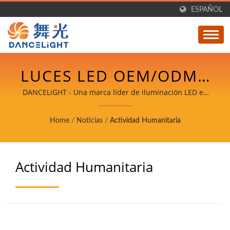
ESPAÑOL
LUCES LED OEM/ODM •
BAJO MOQ Y ENTREGA
DANCELiGHT - Una marca líder de iluminación LED en
Taiwán.
RÁPIDA - DANCELIGHT
Home
/
Noticias
/
Actividad Humanitaria
Actividad Humanitaria