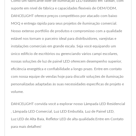
Como um fabricante líder de iluminação LED baseado em Taiwan, com
suporte em nível de fábrica e capacidades flexíveis de OEM/ODM,
DANCELiGHT oferece preços competitivos por atacado com baixo
MOQ e entrega rápida para seus projetos de iluminação comercial.
Nosso extenso portfólio de produtos e compromisso com a qualidade
estável nos tornam o parceiro ideal para distribuidores, varejistas e
instalações comerciais em grande escala. Seja você equipando um
único edifício de escritórios ou gerenciando vários campi escolares,
nossas soluções de luz de painel LED oferecem desempenho superior,
eficiência energética e confiabilidade a longo prazo. Entre em contato
com nossa equipe de vendas hoje para discutir soluções de iluminação
personalizadas adaptadas às suas necessidades específicas de projeto e
volume.
DANCELiGHT convida você a explorar nosso
Lâmpada LED Residencial
,
Lâmpada LED Comercial
,
Luz LED Embutida
,
Luz de Painel LED
,
Luz LED de Alta Baía
,
Refletor LED
de alta qualidade.
Entre em Contato
para mais detalhes!