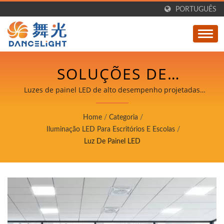
PORTUGUÊS
SOLUÇÕES DE
ILUMINAÇÃO DE
Luzes de painel LED de alto desempenho projetadas
para escritórios e escolas com distribuição uniforme de
PAINEL LED
luz e tecnologia de redução de fadiga ocular.
Home
/
Categoria
/
PROFISSIONAL PARA
Iluminação LED Para Escritórios E Escolas
/
Luz De Painel LED
ESPAÇOS DE TRABALHO
MODERNOS