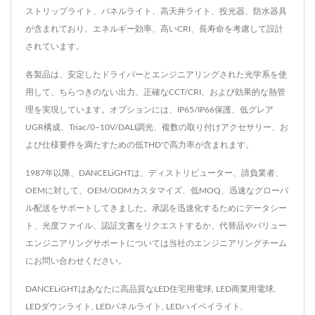
ストリップライト、パネルライト、高天井ライト、投光器、防水器具
が含まれており、エネルギー効率、高いCRI、長寿命を考慮して設計
されています。
各製品は、安定したドライバーとエンジニアリングされた光学系を使
用して、ちらつきのない出力、正確なCCT/CRI、および効果的な熱管
理を実現しています。オプションには、IP65/IP66保護、低グレア
UGR構成、Triac/0–10V/DALI調光、複数の取り付けアクセサリー、お
よび仕様要件を満たすための低THDで高力率が含まれます。
1987年以降、DANCELiGHTは、ディストリビューター、請負業者、
OEMに対して、OEM/ODMカスタマイズ、低MOQ、迅速なグローバ
ル配送をサポートしてきました。承認を迅速化するためにデータシー
ト、光度ファイル、認証文書をリクエストするか、代替品やバリュー
エンジニアリングサポートについては当社のエンジニアリングチーム
にお問い合わせください。
DANCELiGHTはあなたに高品質な
LED住宅用電球
,
LED商業用電球
,
LEDダウンライト
,
LEDパネルライト
,
LEDハイベイライト
,