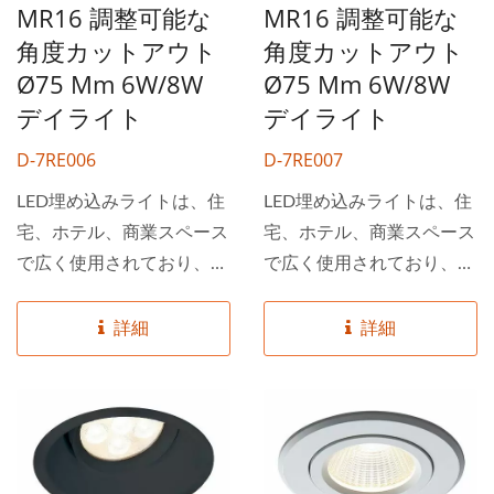
とができます。定期的に
MR16 調整可能な
MR16 調整可能な
べてを一箇所で見つけるこ
5,000種類の照明器具を在
とができます。定期的に
角度カットアウト
角度カットアウト
庫しており、低MOQと迅
5,000種類の照明器具を在
Ø75 Mm 6W/8W
Ø75 Mm 6W/8W
速な配送が可能です。
庫しており、低MOQと迅
デイライト
デイライト
速な配送が可能です。
D-7RE006
D-7RE007
LED埋め込みライトは、住
LED埋め込みライトは、住
宅、ホテル、商業スペース
宅、ホテル、商業スペース
で広く使用されており、特
で広く使用されており、特
に平らで低く傾斜した天井
に平らで低く傾斜した天井
に適しています。反射防止
に適しています。反射防止
詳細
詳細
設計により、これらのライ
設計により、これらのライ
トは人々により安全で快適
トは人々により安全で快適
な空間を提供し、目の疲れ
な空間を提供し、目の疲れ
を軽減し、視認性を向上さ
を軽減し、視認性を向上さ
せます。 DANCELiGHTは
せます。 DANCELiGHTは