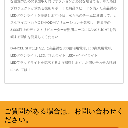
な設置のための表面取り付けオプションが必要な場合でも、私たちは
プロジェクトが求める技術サポートと納品スピードを備えた高品質の
LEDダウンライトを提供します 今日、私たちのチームに連絡して、カ
スタマイズされたOEM/ODMソリューションを探求し、世界中の
3,000以上のディストリビューターが照明ニーズにDANCELiGHTを信
頼する理由を発見してください。
DANCELiGHTはあなたに高品質な
LED住宅用電球
,
LED商業用電球
,
LEDダウンライト
,
LEDパネルライト
,
LEDハイベイライト
,
LEDフラッドライト
を探求するよう招待します。
お問い合わせ
の詳細
については！
ご質問がある場合は、お問い合わせく
ださい。