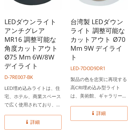
台湾のトップライティング
台湾のトップライティング
ブランドです。数千種類の
ブランドです。数千種類の
LEDダウンライト
台湾製 LEDダウン
高品質な照明製品を提供し
高品質な照明製品を提供し
アンチグレア
ライト 調整可能な
ており、お客様が必要なす
ており、お客様が必要なす
MR16 調整可能な
カットアウト Ø70
べてを一箇所で見つけるこ
べてを一箇所で見つけるこ
とができます。定期的に
とができます。定期的に
角度カットアウト
Mm 9W デイライ
5,000種類の照明器具を在
5,000種類の照明器具を在
Ø75 Mm 6W/8W
ト
庫しており、低MOQと迅
庫しており、低MOQと迅
デイライト
LED-7DOD9DR1
速な配送が可能です。
速な配送が可能です。
D-7RE007-BK
製品の色を忠実に再現する
高CRI埋め込み型ライト
LED埋め込みライトは、住
は、美術館、ギャラリー、
宅、ホテル、商業スペース
展示会に適しています。ま
で広く使用されており、特
ばゆさを抑え、ちらつきの
に平らで低く傾斜した天井
詳細
ない設計により、人々によ
に適しています。反射防止
詳細
り安全で快適な空間を提供
設計により、これらのライ