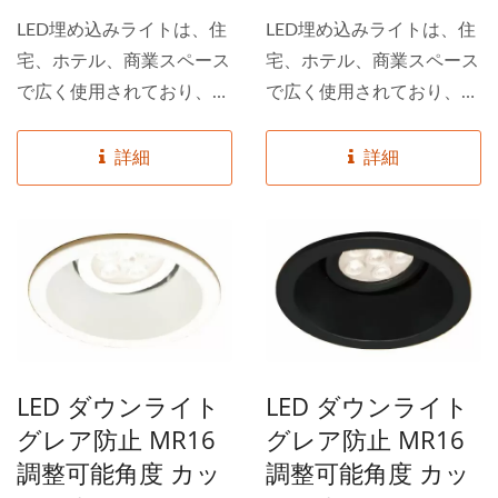
LED埋め込みライトは、住
LED埋め込みライトは、住
宅、ホテル、商業スペース
宅、ホテル、商業スペース
で広く使用されており、特
で広く使用されており、特
に平らで低く傾斜した天井
に平らで低く傾斜した天井
に適しています。反射防止
に適しています。反射防止
詳細
詳細
設計により、これらのライ
設計により、これらのライ
トは人々により安全で快適
トは人々により安全で快適
な空間を提供し、目の疲れ
な空間を提供し、目の疲れ
を軽減し、視認性を向上さ
を軽減し、視認性を向上さ
せます。 DANCELiGHTは
せます。 DANCELiGHTは
台湾のトップライティング
台湾のトップライティング
ブランドです。数千種類の
ブランドです。数千種類の
LED ダウンライト
LED ダウンライト
高品質な照明製品を提供し
高品質な照明製品を提供し
グレア防止 MR16
グレア防止 MR16
ており、お客様が必要なす
ており、お客様が必要なす
調整可能角度 カッ
調整可能角度 カッ
べてを一箇所で見つけるこ
べてを一箇所で見つけるこ
とができます。定期的に
とができます。定期的に