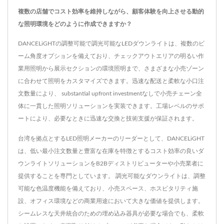
複数の店舗でコスト効率を維持しながら、顧客体験を向上させる動的
な照明環境をどのように作成できますか？
DANCELiGHTの調整可能で調光可能なLEDダウンライトは、複数のビ
ーム角度オプションを備えており、チェックアウトエリアの明るい作
業用照明から展示セクションの環境照明まで、さまざまな小売ゾーン
に合わせて照明をカスタマイズできます。迅速な配送と柔軟な小口注
文数量により、 substantial upfront investmentなしで小売チェーン全
体に一貫した照明ソリューションを実装できます。工場レベルのサポ
ートにより、必要なときに迅速な交換と技術支援が保証されます。
台湾を拠点とするLED照明メーカーのリーダーとして、DANCELiGHT
は、低い最小注文数量と豊富な在庫を特徴とするコスト効率の良いダ
ウンライトソリューションをB2Bディストリビューターや小売業者に
提供することを専門としています。 調光可能なダウンライトは、調整
可能な色温度機能を備えており、小売スペース、ホスピタリティ施
設、オフィス環境などの商業用途において大きな価値を提供します。
シームレスな天井統合のための埋め込み器具が必要な場合でも、柔軟