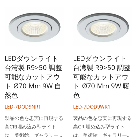
し、目の疲れを軽減し、視
トは人々により安全で快適
認性を向上させます。
な空間を提供し、目の疲れ
DANCELiGHTは台湾のト
を軽減し、視認性を向上さ
ップライティングブランド
せます。 DANCELiGHTは
です。数千種類の高品質な
台湾のトップライティング
照明製品を提供しており、
ブランドです。数千種類の
LEDダウンライト
LEDダウンライト
お客様が必要なすべてを一
高品質な照明製品を提供し
台湾製 R9>50 調整
台湾製 R9>50 調整
箇所で見つけることができ
ており、お客様が必要なす
ます。定期的に5,000種類
可能なカットアウ
可能なカットアウ
べてを一箇所で見つけるこ
の照明器具を在庫してお
とができます。定期的に
ト Ø70 Mm 9W 自
ト Ø70 Mm 9W 暖
り、低MOQと迅速な配送
5,000種類の照明器具を在
然色
色
が可能です。
庫しており、低MOQと迅
LED-7DOD9NR1
LED-7DOD9WR1
速な配送が可能です。
製品の色を忠実に再現する
製品の色を忠実に再現する
高CRI埋め込み型ライト
高CRI埋め込み型ライト
は、美術館、ギャラリー、
は、美術館、ギャラリー、