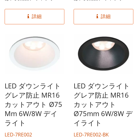
展示会に適しています。ま
展示会に適しています。ま
ばゆさを抑え、ちらつきの
ばゆさを抑え、ちらつきの
詳細
詳細
ない設計により、人々によ
ない設計により、人々によ
り安全で快適な空間を提供
り安全で快適な空間を提供
し、目の疲れを軽減し、視
し、目の疲れを軽減し、視
認性を向上させます。
認性を向上させます。
DANCELiGHTは台湾のト
DANCELiGHTは台湾のト
ップライティングブランド
ップライティングブランド
です。数千種類の高品質な
です。数千種類の高品質な
LED ダウンライト
LED ダウンライト
照明製品を提供しており、
照明製品を提供しており、
グレア防止 MR16
グレア防止 MR16
お客様が必要なすべてを一
お客様が必要なすべてを一
カットアウト Ø75
カットアウト
箇所で見つけることができ
箇所で見つけることができ
ます。定期的に5,000種類
ます。定期的に5,000種類
Mm 6W/8W デイ
Ø75mm 6W/8W デ
の照明器具を在庫してお
の照明器具を在庫してお
ライト
イライト
り、低MOQと迅速な配送
り、低MOQと迅速な配送
LED-7RE002
LED-7RE002-BK
が可能です。
が可能です。