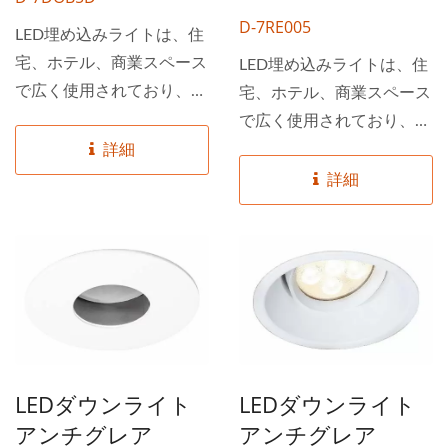
D-7RE005
LED埋め込みライトは、住
宅、ホテル、商業スペース
LED埋め込みライトは、住
で広く使用されており、特
宅、ホテル、商業スペース
に平らで低く傾斜した天井
で広く使用されており、特
に適しています。反射防止
に平らで低く傾斜した天井
詳細
設計により、これらのライ
に適しています。反射防止
詳細
トは人々により安全で快適
設計により、これらのライ
な空間を提供し、目の疲れ
トは人々により安全で快適
を軽減し、視認性を向上さ
な空間を提供し、目の疲れ
せます。 DANCELiGHTは
を軽減し、視認性を向上さ
台湾のトップライティング
せます。 DANCELiGHTは
ブランドです。数千種類の
台湾のトップライティング
高品質な照明製品を提供し
ブランドです。数千種類の
LEDダウンライト
LEDダウンライト
ており、お客様が必要なす
高品質な照明製品を提供し
アンチグレア
アンチグレア
べてを一箇所で見つけるこ
ており、お客様が必要なす