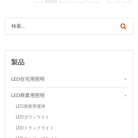
ブランドです。数千種類の
ブランドです。数千種類の
高品質な照明製品を提供し
高品質な照明製品を提供し
ており、お客様が必要なす
ており、お客様が必要なす
べてを一箇所で見つけるこ
べてを一箇所で見つけるこ
とができます。定期的に
とができます。定期的に
5,000種類の照明器具を在
5,000種類の照明器具を在
庫しており、低MOQと迅
庫しており、低MOQと迅
製品
速な配送が可能です。
速な配送が可能です。
LED住宅用照明
LED商業用照明
LED商業用電球
LEDダウンライト
LEDトラックライト