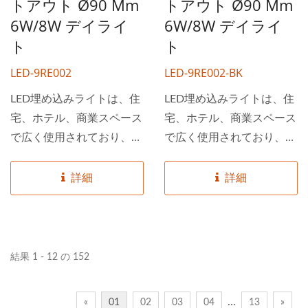
トアウト Ø90 Mm
トアウト Ø90 Mm
5,000種類の照明器具を在
5,000種類の照明器具を在
6W/8W デイライ
6W/8W デイライ
庫しており、低MOQと迅
庫しており、低MOQと迅
ト
ト
速な配送が可能です。
速な配送が可能です。
LED-9RE002
LED-9RE002-BK
LED埋め込みライトは、住
LED埋め込みライトは、住
宅、ホテル、商業スペース
宅、ホテル、商業スペース
で広く使用されており、特
で広く使用されており、特
に平らで低く傾斜した天井
に平らで低く傾斜した天井
に適しています。反射防止
に適しています。反射防止
詳細
詳細
設計により、これらのライ
設計により、これらのライ
トは人々により安全で快適
トは人々により安全で快適
な空間を提供し、目の疲れ
な空間を提供し、目の疲れ
を軽減し、視認性を向上さ
を軽減し、視認性を向上さ
結果 1 - 12 の 152
せます。 DANCELiGHTは
せます。 DANCELiGHTは
台湾のトップライティング
台湾のトップライティング
…
«
01
02
03
04
13
»