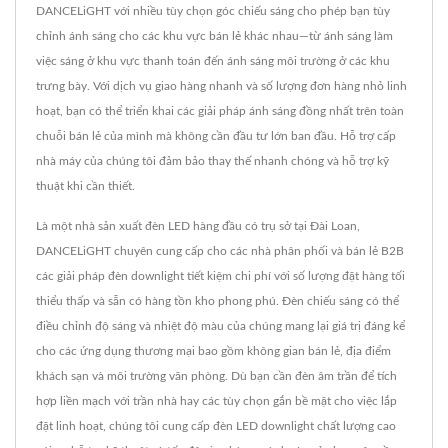
DANCELiGHT với nhiều tùy chọn góc chiếu sáng cho phép bạn tùy
chỉnh ánh sáng cho các khu vực bán lẻ khác nhau—từ ánh sáng làm
việc sáng ở khu vực thanh toán đến ánh sáng môi trường ở các khu
trưng bày. Với dịch vụ giao hàng nhanh và số lượng đơn hàng nhỏ linh
hoạt, bạn có thể triển khai các giải pháp ánh sáng đồng nhất trên toàn
chuỗi bán lẻ của mình mà không cần đầu tư lớn ban đầu. Hỗ trợ cấp
nhà máy của chúng tôi đảm bảo thay thế nhanh chóng và hỗ trợ kỹ
thuật khi cần thiết.
Là một nhà sản xuất đèn LED hàng đầu có trụ sở tại Đài Loan,
DANCELiGHT chuyên cung cấp cho các nhà phân phối và bán lẻ B2B
các giải pháp đèn downlight tiết kiệm chi phí với số lượng đặt hàng tối
thiểu thấp và sẵn có hàng tồn kho phong phú. Đèn chiếu sáng có thể
điều chỉnh độ sáng và nhiệt độ màu của chúng mang lại giá trị đáng kể
cho các ứng dụng thương mại bao gồm không gian bán lẻ, địa điểm
khách sạn và môi trường văn phòng. Dù bạn cần đèn âm trần để tích
hợp liền mạch với trần nhà hay các tùy chọn gắn bề mặt cho việc lắp
đặt linh hoạt, chúng tôi cung cấp đèn LED downlight chất lượng cao