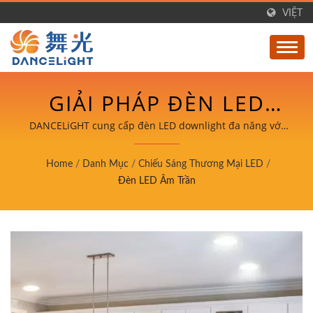
VIỆT
GIẢI PHÁP ĐÈN LED
DOWNLIGHT CHUYÊN
DANCELiGHT cung cấp đèn LED downlight đa năng với
các cấu hình lắp âm trần và lắp nổi, có tùy chọn điều
NGHIỆP CHO ỨNG
chỉnh và điều chỉnh độ sáng cho bất kỳ dự án chiếu
Home
/
Danh Mục
/
Chiếu Sáng Thương Mại LED
/
sáng nào.
DỤNG THƯƠNG MẠI VÀ
Đèn LED Âm Trần
DÂN DỤNG