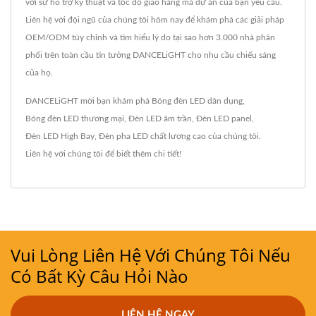
với sự hỗ trợ kỹ thuật và tốc độ giao hàng mà dự án của bạn yêu cầu.
Liên hệ với đội ngũ của chúng tôi hôm nay để khám phá các giải pháp
OEM/ODM tùy chỉnh và tìm hiểu lý do tại sao hơn 3.000 nhà phân
phối trên toàn cầu tin tưởng DANCELiGHT cho nhu cầu chiếu sáng
của họ.
DANCELiGHT mời bạn khám phá
Bóng đèn LED dân dụng
,
Bóng đèn LED thương mại
,
Đèn LED âm trần
,
Đèn LED panel
,
Đèn LED High Bay
,
Đèn pha LED
chất lượng cao của chúng tôi.
Liên hệ với chúng tôi
để biết thêm chi tiết!
Vui Lòng Liên Hệ Với Chúng Tôi Nếu
Có Bất Kỳ Câu Hỏi Nào
LIÊN HỆ NGAY