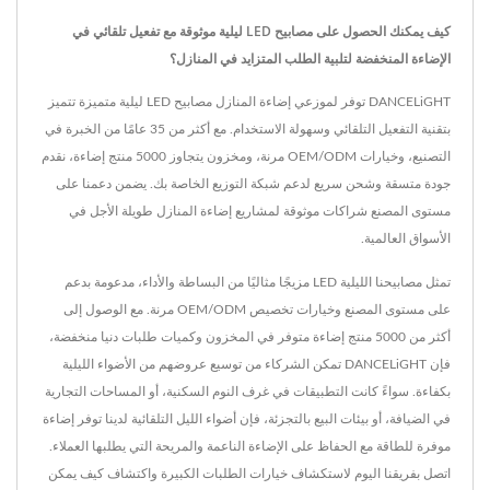
كيف يمكنك الحصول على مصابيح LED ليلية موثوقة مع تفعيل تلقائي في
الإضاءة المنخفضة لتلبية الطلب المتزايد في المنازل؟
DANCELiGHT توفر لموزعي إضاءة المنازل مصابيح LED ليلية متميزة تتميز
بتقنية التفعيل التلقائي وسهولة الاستخدام. مع أكثر من 35 عامًا من الخبرة في
التصنيع، وخيارات OEM/ODM مرنة، ومخزون يتجاوز 5000 منتج إضاءة، نقدم
جودة متسقة وشحن سريع لدعم شبكة التوزيع الخاصة بك. يضمن دعمنا على
مستوى المصنع شراكات موثوقة لمشاريع إضاءة المنازل طويلة الأجل في
الأسواق العالمية.
تمثل مصابيحنا الليلية LED مزيجًا مثاليًا من البساطة والأداء، مدعومة بدعم
على مستوى المصنع وخيارات تخصيص OEM/ODM مرنة. مع الوصول إلى
أكثر من 5000 منتج إضاءة متوفر في المخزون وكميات طلبات دنيا منخفضة،
فإن DANCELiGHT تمكن الشركاء من توسيع عروضهم من الأضواء الليلية
بكفاءة. سواءً كانت التطبيقات في غرف النوم السكنية، أو المساحات التجارية
في الضيافة، أو بيئات البيع بالتجزئة، فإن أضواء الليل التلقائية لدينا توفر إضاءة
موفرة للطاقة مع الحفاظ على الإضاءة الناعمة والمريحة التي يطلبها العملاء.
اتصل بفريقنا اليوم لاستكشاف خيارات الطلبات الكبيرة واكتشاف كيف يمكن