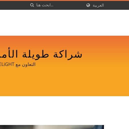
العربية
التعاون مع DANCELiGHT | لقد اتصلنا بأكثر من 3000 موزع، بما في ذلك تجار التجزئة المعروفين في تايوان.