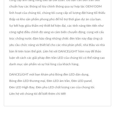
cung cấp ánh sáng hàng đầu tại Đài Loan. Dù bạn cần đèn trần tiêu
chuẩn hay các thông số tùy chỉnh thông qua sự hợp tác OEM/ODM
linh hoạt của chúng tôi, chúng tôi cung cấp số lượng đặt hàng tối thiểu
thấp và kho sản phẩm phong phú để hỗ trợ thời gian dự án của bạn.
Sự kết hợp giữa thẩm mỹ thiết kế hiện đại, các tính năng tiên tiến như
công nghệ điều chỉnh độ sáng và cảm biến chuyển động, cùng với cấu
trúc chống nước đảm bảo rằng những chiếc đèn trần này đáp ứng cả
yêu cầu chức năng và thiết kế cho các nhà phân phối, nhà thầu và nhà
bán lẻ trên toàn thế giới. Liên hệ với DANCELiGHT hôm nay để thảo
luận về cách các giải pháp đèn trần LED của chúng tôi có thể nâng cao
danh mục sản phẩm và sự hài lòng của khách hàng.
DANCELiGHT mời bạn khám phá
Bóng đèn LED dân dụng
,
Bóng đèn LED thương mại
,
Đèn LED âm trần
,
Đèn LED panel
,
Đèn LED High Bay
,
Đèn pha LED
chất lượng cao của chúng tôi.
Liên hệ với chúng tôi
để biết thêm chi tiết!