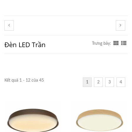
Đèn LED Trần
Trưng bày:
Kết quả 1 - 12 của 45
1
2
3
4