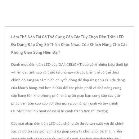
Làm Thế Nào Tôi Có Thể Cung Cấp Các Tùy Chọn Đèn Trần LED
Đa Dạng Đáp Ứng Sở Thích Khác Nhau Của Khách Hàng Cho Các
Không Gian Sống Hiện Đại?
Danh mục đèn trần LED của DANCELiGHT bao gồm nhiều kiểu thiết kế
—hiện đại, ánh sao và thiết kế phẳng—với các biến thể có thể điều
chỉnh độ sáng và cảm biến chuyển động để đáp ứng nhu cầu đa dạng
của khách hàng. Với hơn 3.000 đối tác phân phối và khả năng cung
cấp hàng tồn kho phong phú, chúng tôi giúp bạn cung cấp các giải
pháp đèn trần cao cấp với thời gian giao hàng nhanh và tùy chỉnh
OEM/ODM linh hoạt để có vị trí cạnh tranh trên thị trường.
Các giải pháp đèn trần LED của chúng tôi được sản xuất với độ chính
xác và độ tin cậy giống như đã giúp công ty chúng tôi trở thành nhà