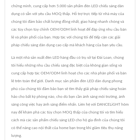
chứng minh, cung cấp hơn 5.000 sản phẩm đèn LED chiếu sáng dân
dụng có sẵn với yêu cầu MOQ thấp. Hỗ trợ trực tiếp từ nhà máy của
chúng tôi đảm bảo chất lượng đồng nhất, giao hàng nhanh chóng và
các tùy chọn tùy chỉnh OEM/ODM linh hoạt để đáp ứng nhu cầu bán
lẻ và phân phối của bạn. Hợp tác với chúng tôi để tiếp cận các giải
pháp chiếu sáng dân dụng cao cấp mà khách hàng của bạn yêu cầu.
Là một nhà sản xuất đèn LED hàng đầu có trụ sở tại Đài Loan, chúng
tôi hiểu những nhu cầu chiếu sáng đặc biệt của không gian sống và
cung cấp hợp tác OEM/ODM linh hoạt cho các nhà phân phối và bán
lẻ trên toàn thế giới. Danh mục sản phẩm đèn LED dân dụng phong
phú của chúng tôi đảm bảo bạn sẽ tìm thấy giải pháp chiếu sáng hoàn
hảo cho bất kỳ phòng nào, cho dù bạn cần ánh sáng môi trường, ánh
sáng công việc hay ánh sáng điểm nhấn. Liên hệ với DANCELiGHT hôm
nay để khám phá các tùy chọn MOQ thấp của chúng tôi và tìm hiểu
cách mà các sản phẩm chiếu sáng LED cho hộ gia đình của chúng tôi
có thể nâng cao nội thất của home bạn trong khi giảm tiêu thụ năng
lượng.