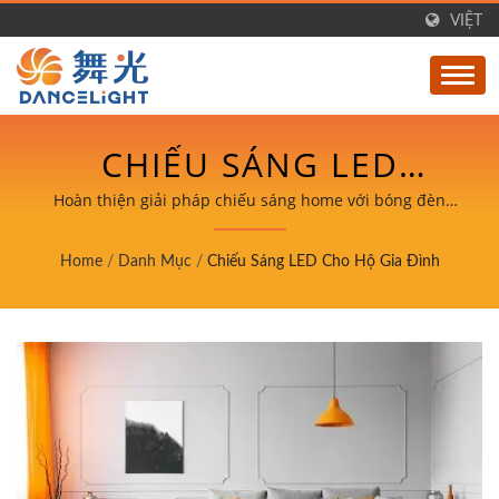
VIỆT
CHIẾU SÁNG LED
CHUYÊN NGHIỆP CHO
Hoàn thiện giải pháp chiếu sáng home với bóng đèn
LED, ống, đèn trần và đèn tường được thiết kế cho
MỌI PHÒNG.
không gian sống.
Home
/
Danh Mục
/
Chiếu Sáng LED Cho Hộ Gia Đình