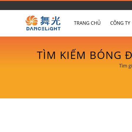
TRANG CHỦ
CÔNG TY
TÌM KIẾM BÓNG Đ
NĂNG LƯỢNG VỚI
Tìm g