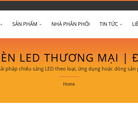
SẢN PHẨM
NHÀ PHÂN PHỐI
TIN TỨC
LI
ÈN LED THƯƠNG MẠI | Đ
 TUỔI THỌ DÀI & CRI C
iải pháp chiếu sáng LED theo loại, ứng dụng hoặc dòng sản
Home