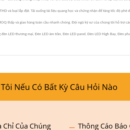
HD và loại lắp đặt. Tải xuống tài liệu quang học và chứng nhận để tăng tốc độ phê d
hấp và giao hàng toàn cầu nhanh chóng. Đội ngũ kỹ sư của chúng tôi hỗ trợ các yêu 
 đèn LED thương mại
,
Đèn LED âm trần
,
Đèn LED panel
,
Đèn LED High Bay
,
Đèn ph
 Tôi Nếu Có Bất Kỳ Câu Hỏi Nào
a Chỉ Của Chúng
Thông Cáo Báo 