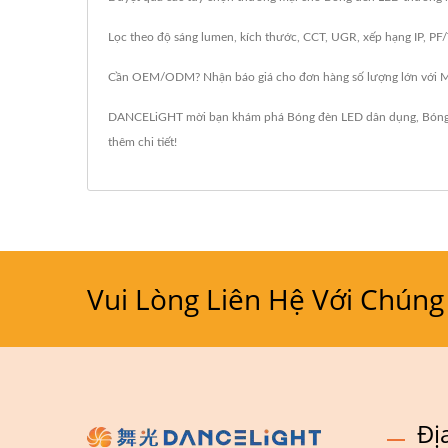
Lọc theo độ sáng lumen, kích thước, CCT, UGR, xếp hạng IP, PF/T
Cần OEM/ODM? Nhận báo giá cho đơn hàng số lượng lớn với MOQ t
DANCELiGHT mời bạn khám phá
Bóng đèn LED dân dụng
,
Bóng
thêm chi tiết!
Vui Lòng Liên Hệ Với Chúng
Đị