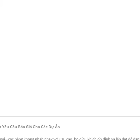
h
à Yêu Cầu Báo Giá Cho Các Dự Án
—các bảng không nhấp nháy với CRI cao, bộ điều khiển ổn định và lắp đặt dễ dàng đ