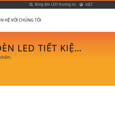
VIỆT
ÊN HỆ VỚI CHÚNG TÔI
ÈN LED TIẾT KIỆM
AO - DANCELIGHT
 phẩm.